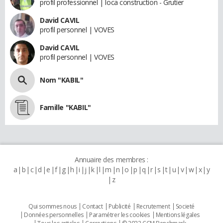
profil professionnel | loca construction - Grutier
David CAVIL
profil personnel | VOVES
David CAVIL
profil personnel | VOVES
Nom "KABIL"
Famille "KABIL"
Annuaire des membres :
a
b
c
d
e
f
g
h
i
j
k
l
m
n
o
p
q
r
s
t
u
v
w
x
y
z
Qui sommes nous
Contact
Publicité
Recrutement
Societé
Données personnelles
Paramétrer les cookies
Mentions légales