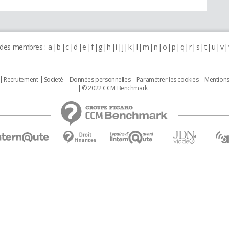
 des membres :
a
b
c
d
e
f
g
h
i
j
k
l
m
n
o
p
q
r
s
t
u
v
Recrutement
Societé
Données personnelles
Paramétrer les cookies
Mentions
© 2022 CCM Benchmark