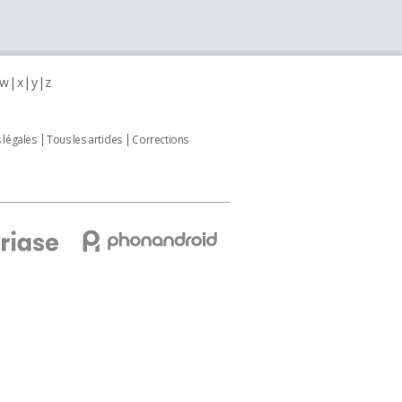
w
x
y
z
 légales
Tous les articles
Corrections