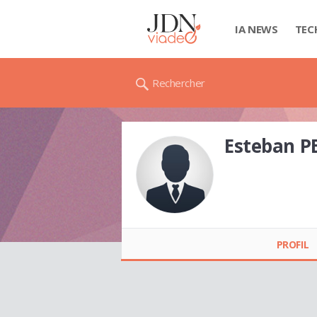
IA NEWS
TEC
Rechercher
Esteban 
Esteban
PECHARMAN
PROFIL