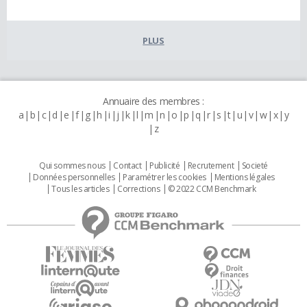
PLUS
Annuaire des membres :
a
b
c
d
e
f
g
h
i
j
k
l
m
n
o
p
q
r
s
t
u
v
w
x
y
z
Qui sommes nous
Contact
Publicité
Recrutement
Societé
Données personnelles
Paramétrer les cookies
Mentions légales
Tous les articles
Corrections
© 2022 CCM Benchmark