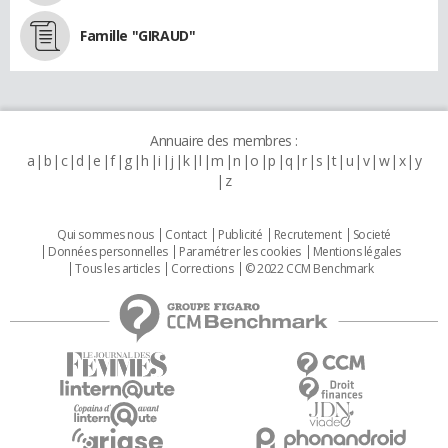
Famille "GIRAUD"
Annuaire des membres :
a
b
c
d
e
f
g
h
i
j
k
l
m
n
o
p
q
r
s
t
u
v
w
x
y
z
Qui sommes nous
Contact
Publicité
Recrutement
Societé
Données personnelles
Paramétrer les cookies
Mentions légales
Tous les articles
Corrections
© 2022 CCM Benchmark