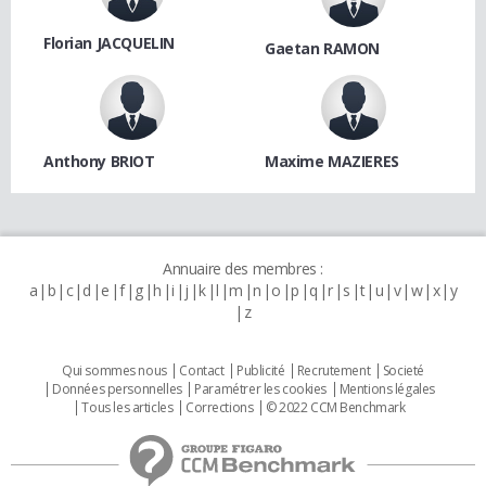
Florian JACQUELIN
Gaetan RAMON
Anthony BRIOT
Maxime MAZIERES
Annuaire des membres :
a
b
c
d
e
f
g
h
i
j
k
l
m
n
o
p
q
r
s
t
u
v
w
x
y
z
Qui sommes nous
Contact
Publicité
Recrutement
Societé
Données personnelles
Paramétrer les cookies
Mentions légales
Tous les articles
Corrections
© 2022 CCM Benchmark