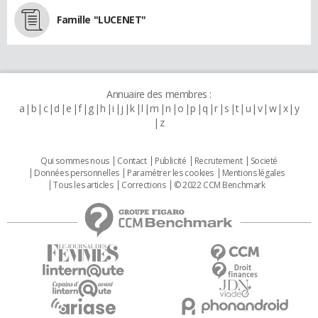
Famille "LUCENET"
Annuaire des membres :
a
b
c
d
e
f
g
h
i
j
k
l
m
n
o
p
q
r
s
t
u
v
w
x
y
z
Qui sommes nous
Contact
Publicité
Recrutement
Societé
Données personnelles
Paramétrer les cookies
Mentions légales
Tous les articles
Corrections
© 2022 CCM Benchmark