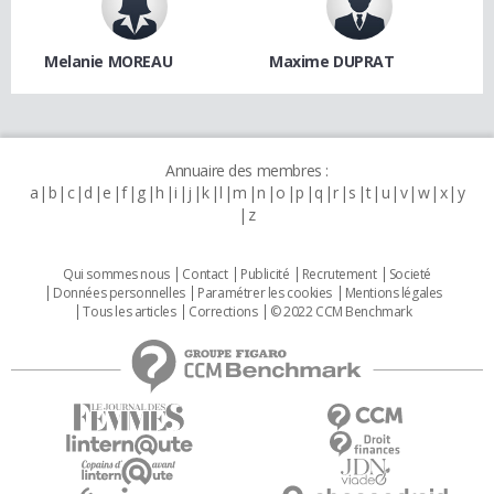
Melanie MOREAU
Maxime DUPRAT
Annuaire des membres :
a
b
c
d
e
f
g
h
i
j
k
l
m
n
o
p
q
r
s
t
u
v
w
x
y
z
Qui sommes nous
Contact
Publicité
Recrutement
Societé
Données personnelles
Paramétrer les cookies
Mentions légales
Tous les articles
Corrections
© 2022 CCM Benchmark