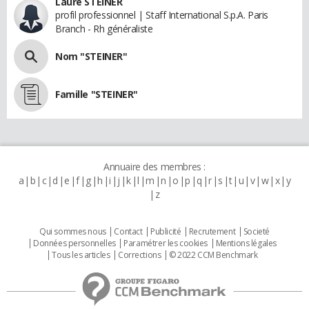
Laure STEINER
profil professionnel | Staff International S.p.A. Paris
Branch - Rh généraliste
Nom "STEINER"
Famille "STEINER"
Annuaire des membres :
a
b
c
d
e
f
g
h
i
j
k
l
m
n
o
p
q
r
s
t
u
v
w
x
y
z
Qui sommes nous
Contact
Publicité
Recrutement
Societé
Données personnelles
Paramétrer les cookies
Mentions légales
Tous les articles
Corrections
© 2022 CCM Benchmark