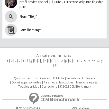
profil professionnel | Il Gufo - Directrice adjointe flagship
paris
Nom "RAJ"
Famille "RAJ"
Annuaire des membres :
a
b
c
d
e
f
g
h
i
j
k
l
m
n
o
p
q
r
s
t
u
v
w
x
y
z
Qui sommes nous
Contact
Publicité
Recrutement
Societé
Données personnelles
Paramétrer les cookies
Mentions légales
Tous les articles
Corrections
© 2022 CCM Benchmark