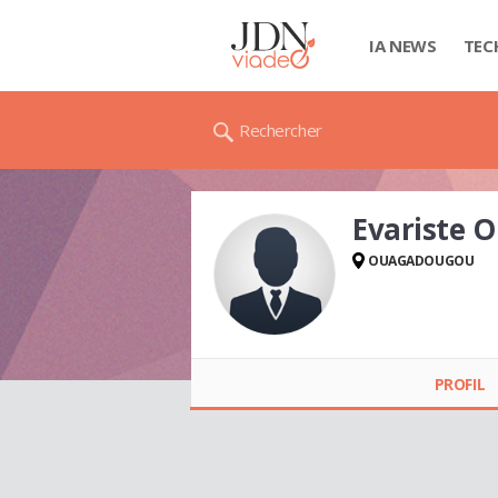
IA NEWS
TEC
Rechercher
Evariste
OUAGADOUGOU
Evariste
OUEDRAOGO
PROFIL