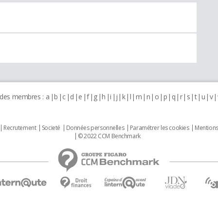
 des membres :
a
b
c
d
e
f
g
h
i
j
k
l
m
n
o
p
q
r
s
t
u
v
Recrutement
Societé
Données personnelles
Paramétrer les cookies
Mentions
© 2022 CCM Benchmark