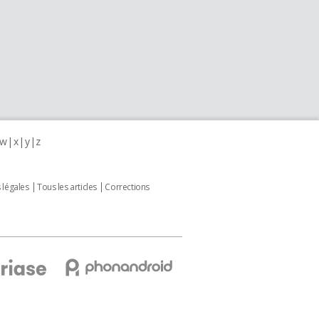
w
x
y
z
 légales
Tous les articles
Corrections