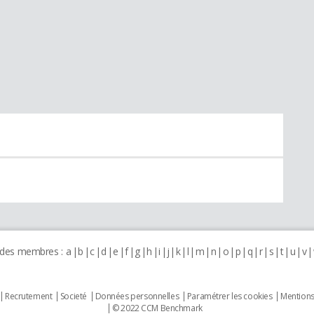
 des membres :
a
b
c
d
e
f
g
h
i
j
k
l
m
n
o
p
q
r
s
t
u
v
Recrutement
Societé
Données personnelles
Paramétrer les cookies
Mentions
© 2022 CCM Benchmark