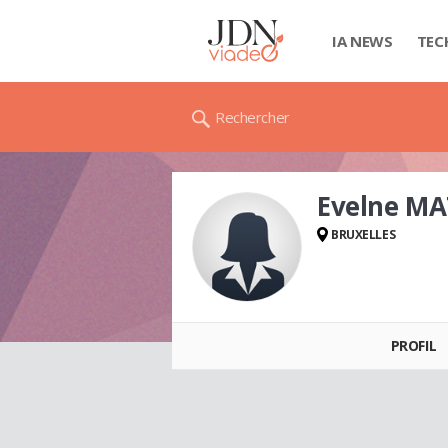
IA NEWS
TEC
Rechercher
Evelne M
BRUXELLES
Evelne MATON
PROFIL