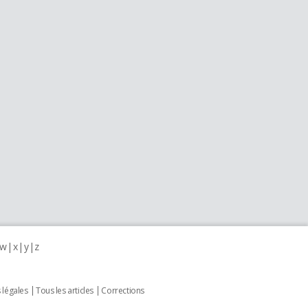
w
x
y
z
 légales
Tous les articles
Corrections