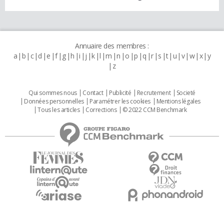
Annuaire des membres :
a
b
c
d
e
f
g
h
i
j
k
l
m
n
o
p
q
r
s
t
u
v
w
x
y
z
Qui sommes nous
Contact
Publicité
Recrutement
Societé
Données personnelles
Paramétrer les cookies
Mentions légales
Tous les articles
Corrections
© 2022 CCM Benchmark