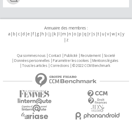
Annuaire des membres :
a
b
c
d
e
f
g
h
i
j
k
l
m
n
o
p
q
r
s
t
u
v
w
x
y
z
Qui sommes nous
Contact
Publicité
Recrutement
Societé
Données personnelles
Paramétrer les cookies
Mentions légales
Tous les articles
Corrections
© 2022 CCM Benchmark