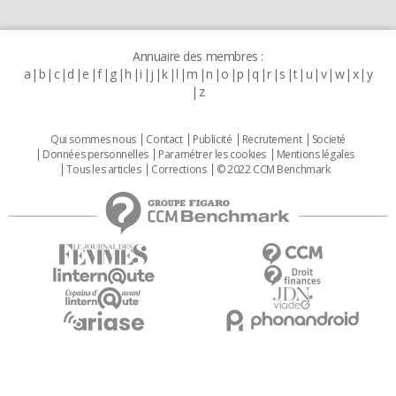
Annuaire des membres :
a
b
c
d
e
f
g
h
i
j
k
l
m
n
o
p
q
r
s
t
u
v
w
x
y
z
Qui sommes nous
Contact
Publicité
Recrutement
Societé
Données personnelles
Paramétrer les cookies
Mentions légales
Tous les articles
Corrections
© 2022 CCM Benchmark