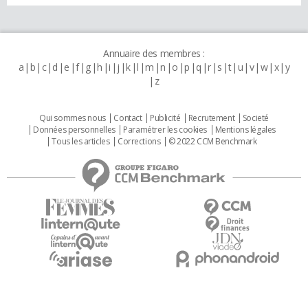
Annuaire des membres :
a
b
c
d
e
f
g
h
i
j
k
l
m
n
o
p
q
r
s
t
u
v
w
x
y
z
Qui sommes nous
Contact
Publicité
Recrutement
Societé
Données personnelles
Paramétrer les cookies
Mentions légales
Tous les articles
Corrections
© 2022 CCM Benchmark