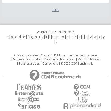
PLUS
Annuaire des membres :
a
b
c
d
e
f
g
h
i
j
k
l
m
n
o
p
q
r
s
t
u
v
w
x
y
z
Qui sommes nous
Contact
Publicité
Recrutement
Societé
Données personnelles
Paramétrer les cookies
Mentions légales
Tous les articles
Corrections
© 2022 CCM Benchmark