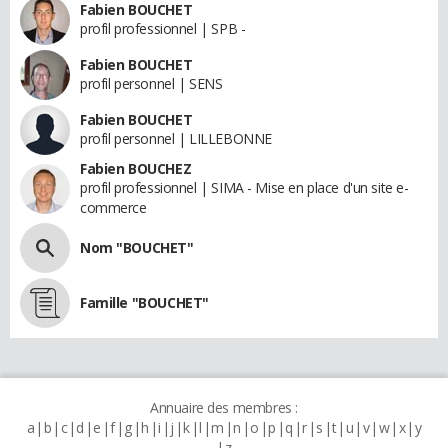
Fabien BOUCHET
profil professionnel | SPB -
Fabien BOUCHET
profil personnel | SENS
Fabien BOUCHET
profil personnel | LILLEBONNE
Fabien BOUCHEZ
profil professionnel | SIMA - Mise en place d'un site e-
commerce
Nom "BOUCHET"
Famille "BOUCHET"
Annuaire des membres :
a
b
c
d
e
f
g
h
i
j
k
l
m
n
o
p
q
r
s
t
u
v
w
x
y
z