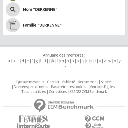
Nom "DERKENNE"
Famille "DERKENNE"
Annuaire des membres :
a
b
c
d
e
f
g
h
i
j
k
l
m
n
o
p
q
r
s
t
u
v
w
x
y
z
Qui sommes nous
Contact
Publicité
Recrutement
Societé
Données personnelles
Paramétrer les cookies
Mentions légales
Tous les articles
Corrections
© 2022 CCM Benchmark