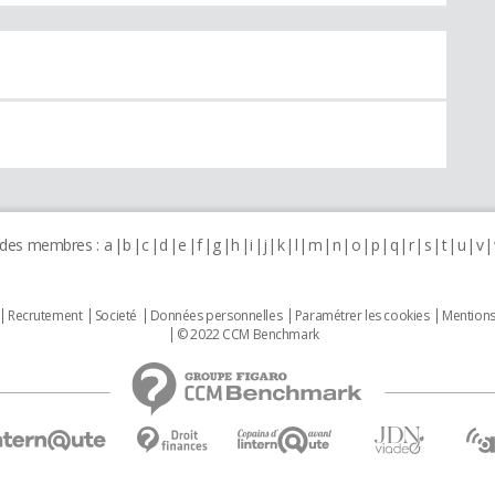
 des membres :
a
b
c
d
e
f
g
h
i
j
k
l
m
n
o
p
q
r
s
t
u
v
Recrutement
Societé
Données personnelles
Paramétrer les cookies
Mentions
© 2022 CCM Benchmark