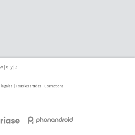
w
x
y
z
 légales
Tous les articles
Corrections