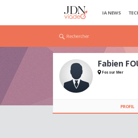
IA NEWS
TEC
Rechercher
Fabien F
Fos sur Mer
Fabien FOUGERAY
PROFIL