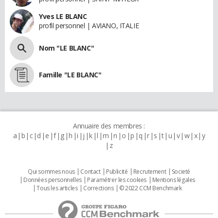
Yves LE BLANC
profil personnel | AVIANO, ITALIE
Nom "LE BLANC"
Famille "LE BLANC"
Annuaire des membres :
a
b
c
d
e
f
g
h
i
j
k
l
m
n
o
p
q
r
s
t
u
v
w
x
y
z
Qui sommes nous
Contact
Publicité
Recrutement
Societé
Données personnelles
Paramétrer les cookies
Mentions légales
Tous les articles
Corrections
© 2022 CCM Benchmark