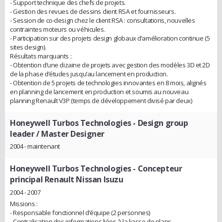
- Support technique des chefs de projets.
- Gestion des revues de dessins client RSA et fournisseurs.
- Session de co-design chez le client RSA : consultations, nouvelles
contraintes moteurs ou véhicules.
- Participation sur des projets design globaux d’amélioration continue (5
sites design).
Résultats marquants :
- Obtention d’une dizaine de projets avec gestion des modèles 3D et 2D
de la phase d’études jusqu’au lancement en production.
- Obtention de 5 projets de technologies innovantes en 8 mois, alignés
en planning de lancement en production et soumis au nouveau
planning Renault V3P (temps de développement divisé par deux)
Honeywell Turbos Technologies
- Design group
leader / Master Designer
2004 - maintenant
Honeywell Turbos Technologies
- Concepteur
principal Renault Nissan Isuzu
2004 - 2007
Missions :
- Responsable fonctionnel d’équipe (2 personnes)
- Centralisation des informations liées à la liasse de plans.