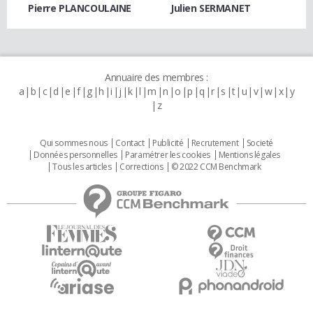
Pierre PLANCOULAINE
Julien SERMANET
Annuaire des membres :
a
b
c
d
e
f
g
h
i
j
k
l
m
n
o
p
q
r
s
t
u
v
w
x
y
z
Qui sommes nous
Contact
Publicité
Recrutement
Societé
Données personnelles
Paramétrer les cookies
Mentions légales
Tous les articles
Corrections
© 2022 CCM Benchmark