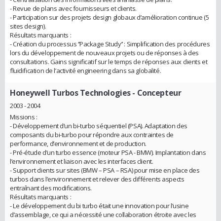
- Revue de plans avec fournisseurs et clients.
- Participation sur des projets design globaux d’amélioration continue (5
sites design).
Résultats marquants :
- Création du processus ‘’Package Study’’ : Simplification des procédures
lors du développement de nouveaux projets ou de réponses à des
consultations. Gains significatif sur le temps de réponses aux clients et
fluidification de l’activité engineering dans sa globalité.
Honeywell Turbos Technologies
- Concepteur
2003 - 2004
Missions :
- Développement d’un bi-turbo séquentiel (PSA). Adaptation des
composants du bi-turbo pour répondre aux contraintes de
performance, d’environnement et de production.
- Pré-étude d’un turbo essence (moteur PSA - BMW). Implantation dans
l’environnement et liaison avec les interfaces client.
- Support clients sur sites (BMW – PSA – RSA) pour mise en place des
turbos dans l’environnement et relever des différents aspects
entraînant des modifications.
Résultats marquants :
- Le développement du bi turbo était une innovation pour l’usine
d’assemblage, ce qui a nécessité une collaboration étroite avec les