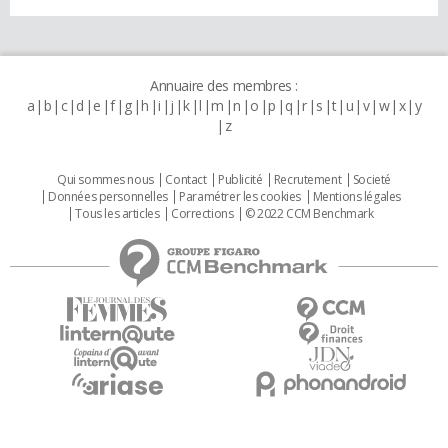
Annuaire des membres :
a
b
c
d
e
f
g
h
i
j
k
l
m
n
o
p
q
r
s
t
u
v
w
x
y
z
Qui sommes nous
Contact
Publicité
Recrutement
Societé
Données personnelles
Paramétrer les cookies
Mentions légales
Tous les articles
Corrections
© 2022 CCM Benchmark