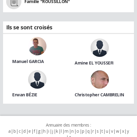
Famille "ROUSSILLON"
Ils se sont croisés
Manuel GARCIA
Amine EL YOUSSEFI
Erwan BÉZIE
Christopher CAMBRELIN
Annuaire des membres :
a
b
c
d
e
f
g
h
i
j
k
l
m
n
o
p
q
r
s
t
u
v
w
x
y