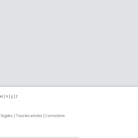
w
x
y
z
 légales
Tous les articles
Corrections