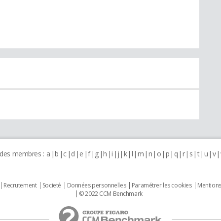
 des membres :
a
b
c
d
e
f
g
h
i
j
k
l
m
n
o
p
q
r
s
t
u
v
Recrutement
Societé
Données personnelles
Paramétrer les cookies
Mentions
© 2022 CCM Benchmark