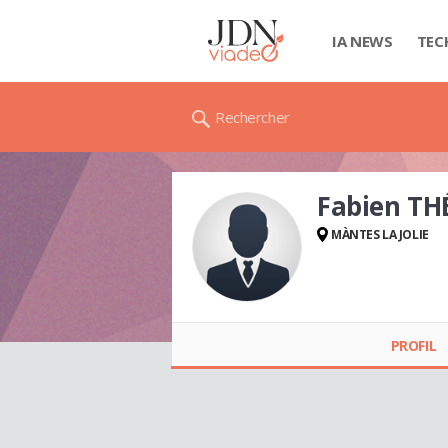
IA NEWS
TEC
Rechercher
Fabien TH
MÀNTES LA JOLIE
Fabien THÉSÉE
PROFIL