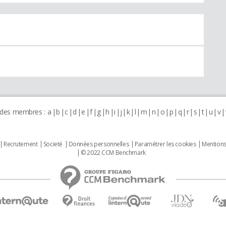
 des membres :
a
b
c
d
e
f
g
h
i
j
k
l
m
n
o
p
q
r
s
t
u
v
Recrutement
Societé
Données personnelles
Paramétrer les cookies
Mentions
© 2022 CCM Benchmark