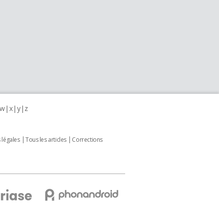
w
x
y
z
 légales
Tous les articles
Corrections