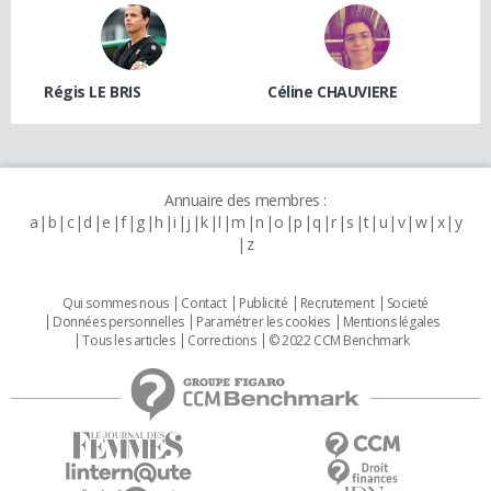
Régis LE BRIS
Céline CHAUVIERE
Annuaire des membres :
a
b
c
d
e
f
g
h
i
j
k
l
m
n
o
p
q
r
s
t
u
v
w
x
y
z
Qui sommes nous
Contact
Publicité
Recrutement
Societé
Données personnelles
Paramétrer les cookies
Mentions légales
Tous les articles
Corrections
© 2022 CCM Benchmark