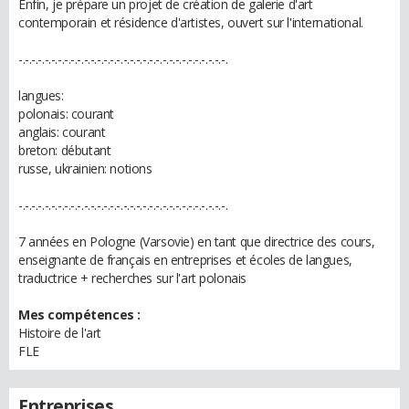
Enfin, je prépare un projet de création de galerie d'art
contemporain et résidence d'artistes, ouvert sur l'international.
-.-.-.-.-.-.-.-.-.-.-.-.-.-.-.-.-.-.-.-.-.-.-.-.-.-.-.-.-.-.-.-.
langues:
polonais: courant
anglais: courant
breton: débutant
russe, ukrainien: notions
-.-.-.-.-.-.-.-.-.-.-.-.-.-.-.-.-.-.-.-.-.-.-.-.-.-.-.-.-.-.-.-.
7 années en Pologne (Varsovie) en tant que directrice des cours,
enseignante de français en entreprises et écoles de langues,
traductrice + recherches sur l'art polonais
Mes compétences :
Histoire de l'art
FLE
Entreprises