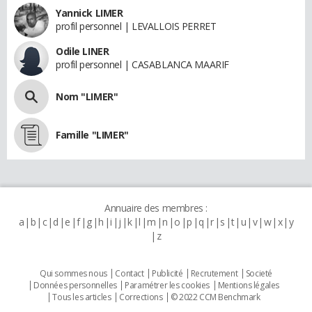
Yannick LIMER
profil personnel | LEVALLOIS PERRET
Odile LINER
profil personnel | CASABLANCA MAARIF
Nom "LIMER"
Famille "LIMER"
Annuaire des membres :
a
b
c
d
e
f
g
h
i
j
k
l
m
n
o
p
q
r
s
t
u
v
w
x
y
z
Qui sommes nous
Contact
Publicité
Recrutement
Societé
Données personnelles
Paramétrer les cookies
Mentions légales
Tous les articles
Corrections
© 2022 CCM Benchmark