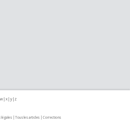
w
x
y
z
 légales
Tous les articles
Corrections