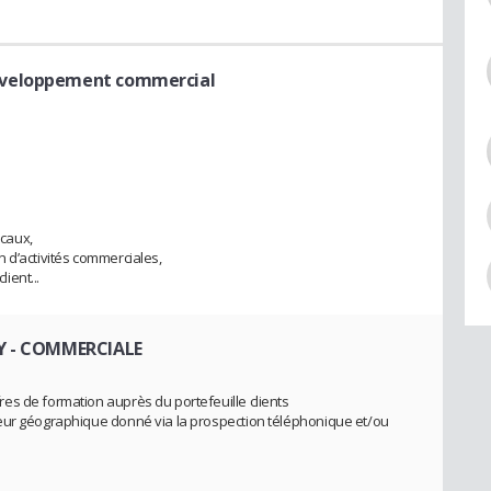
éveloppement commercial
scaux,
 d’activités commerciales,
lient...
Y
- COMMERCIALE
es de formation auprès du portefeuille clients
eur géographique donné via la prospection téléphonique et/ou