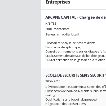
Entreprises
ARCANE CAPITAL
- Chargée de d
NANTES
2010 - maintenant
Secteur immobilier locatif
Création et Analyse de fichiers clients,
Prospection téléphonique,
Conseils et informations sur les dispositifs fi
Etablissement de tableaux de bord de gestion
Suivi et animation de la gestion de la relation c
ECOLE DE SECURITE SERIS SECURIT
2006 - 2010
Développement et commercialisation des offr
Prospection de nouveaux clients sur un sect
mailing.
Qualification sur le besoin du prospect
Négociation des tarifs et devis