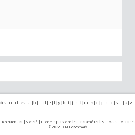
 des membres :
a
b
c
d
e
f
g
h
i
j
k
l
m
n
o
p
q
r
s
t
u
v
Recrutement
Societé
Données personnelles
Paramétrer les cookies
Mentions
© 2022 CCM Benchmark