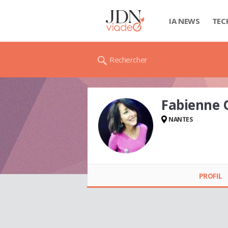
IA NEWS
TEC
Rechercher
Fabienne 
NANTES
Fabienne OLIVIER
PROFIL