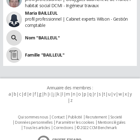
habitat social DCMI - Ingénieur travaux
Maria BAILLEUL
profil professionnel | Cabinet experts Wilson - Gestión
comptable
Nom "BAILLEUL"
Famille "BAILLEUL"
Annuaire des membres :
a
b
c
d
e
f
g
h
i
j
k
l
m
n
o
p
q
r
s
t
u
v
w
x
y
z
Qui sommes nous
Contact
Publicité
Recrutement
Societé
Données personnelles
Paramétrer les cookies
Mentions légales
Tous les articles
Corrections
© 2022 CCM Benchmark