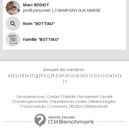
Marc BODIOT
profil personnel | CHAMPIGNY SUR MARNE
Nom "BOTTIAU"
Famille "BOTTIAU"
Annuaire des membres :
a
b
c
d
e
f
g
h
i
j
k
l
m
n
o
p
q
r
s
t
u
v
w
x
y
z
Qui sommes nous
Contact
Publicité
Recrutement
Societé
Données personnelles
Paramétrer les cookies
Mentions légales
Tous les articles
Corrections
© 2022 CCM Benchmark