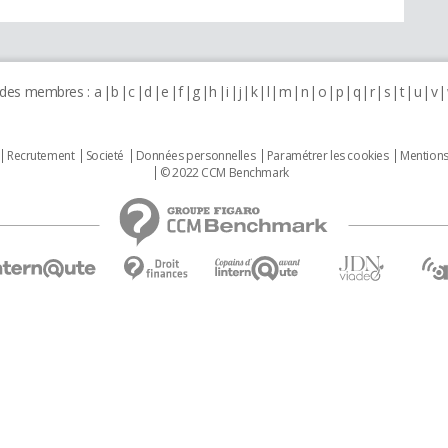
 des membres :
a
b
c
d
e
f
g
h
i
j
k
l
m
n
o
p
q
r
s
t
u
v
Recrutement
Societé
Données personnelles
Paramétrer les cookies
Mentions
© 2022 CCM Benchmark