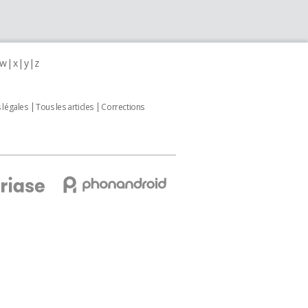
w
x
y
z
 légales
Tous les articles
Corrections