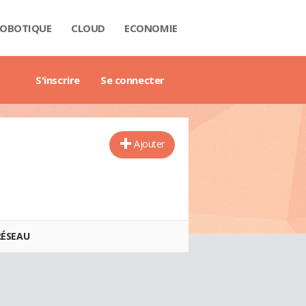
OBOTIQUE
CLOUD
ECONOMIE
 DATA
RIÈRE
NTECH
USTRIE
H
RTECH
TRIMOINE
ANTIQUE
AIL
O
ART CITY
B3
GAZINE
RES BLANCS
DE DE L'ENTREPRISE DIGITALE
DE DE L'IMMOBILIER
DE DE L'INTELLIGENCE ARTIFICIELLE
DE DES IMPÔTS
DE DES SALAIRES
IDE DU MANAGEMENT
DE DES FINANCES PERSONNELLES
GET DES VILLES
X IMMOBILIERS
TIONNAIRE COMPTABLE ET FISCAL
TIONNAIRE DE L'IOT
TIONNAIRE DU DROIT DES AFFAIRES
CTIONNAIRE DU MARKETING
CTIONNAIRE DU WEBMASTERING
TIONNAIRE ÉCONOMIQUE ET FINANCIER
S'inscrire
Se connecter
Ajouter
RÉSEAU