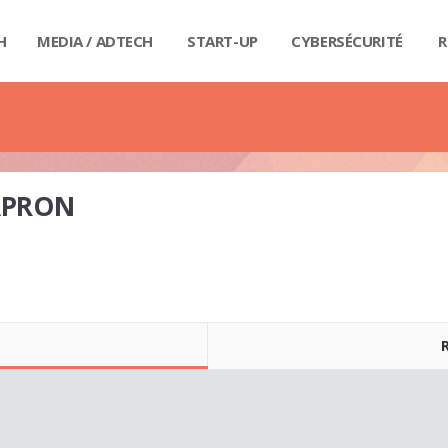
H
MEDIA / ADTECH
START-UP
CYBERSÉCURITÉ
R
BIG
CAR
FI
IND
E-R
IOT
MA
PA
QU
RET
SE
SM
WE
MA
LIV
GUI
GUI
GUI
GUI
GUI
GU
GUI
BUD
PRI
DIC
DIC
DIC
DI
DI
DIC
CAPRON