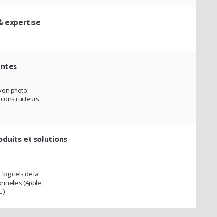
& expertise
entes
yon photo.
constructeurs.
duits et solutions
ogiciels de la
nnelles (Apple
.)