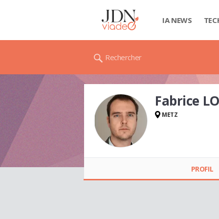
IA NEWS
TEC
Rechercher
Fabrice L
METZ
Fabrice LOUBETTE
PROFIL