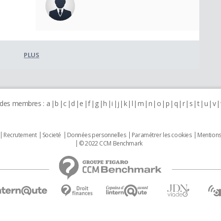
PLUS
 des membres :
a
b
c
d
e
f
g
h
i
j
k
l
m
n
o
p
q
r
s
t
u
v
Recrutement
Societé
Données personnelles
Paramétrer les cookies
Mentions
© 2022 CCM Benchmark