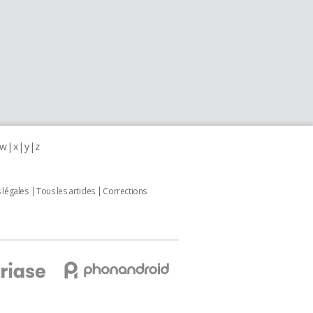
w
x
y
z
 légales
Tous les articles
Corrections