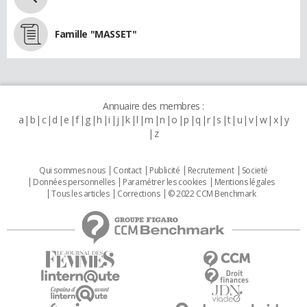
Famille "MASSET"
Annuaire des membres :
a
b
c
d
e
f
g
h
i
j
k
l
m
n
o
p
q
r
s
t
u
v
w
x
y
z
Qui sommes nous
Contact
Publicité
Recrutement
Societé
Données personnelles
Paramétrer les cookies
Mentions légales
Tous les articles
Corrections
© 2022 CCM Benchmark