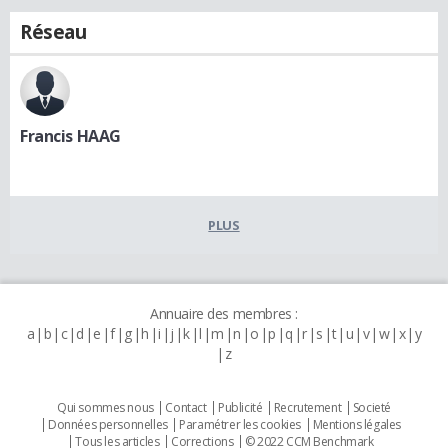
Réseau
Francis HAAG
PLUS
Annuaire des membres :
a
b
c
d
e
f
g
h
i
j
k
l
m
n
o
p
q
r
s
t
u
v
w
x
y
z
Qui sommes nous
Contact
Publicité
Recrutement
Societé
Données personnelles
Paramétrer les cookies
Mentions légales
Tous les articles
Corrections
© 2022 CCM Benchmark