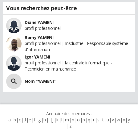
Vous recherchez peut-être
Diane YAMENI
profil professionnel
Romy YAMENI
profil professionnel | Insdustrie - Responsable système
d'information
Igor YAMENI
profil professionnel | la centrale informatique -
Technicien en maintenance
Nom "YAMENI"
Annuaire des membres :
a
b
c
d
e
f
g
h
i
j
k
l
m
n
o
p
q
r
s
t
u
v
w
x
y
z