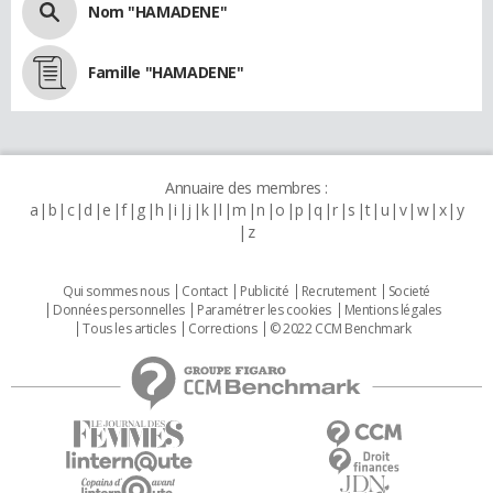
Nom "HAMADENE"
Famille "HAMADENE"
Annuaire des membres :
a
b
c
d
e
f
g
h
i
j
k
l
m
n
o
p
q
r
s
t
u
v
w
x
y
z
Qui sommes nous
Contact
Publicité
Recrutement
Societé
Données personnelles
Paramétrer les cookies
Mentions légales
Tous les articles
Corrections
© 2022 CCM Benchmark