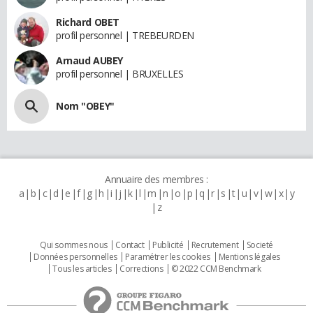
Richard OBET
profil personnel | TREBEURDEN
Arnaud AUBEY
profil personnel | BRUXELLES
Nom "OBEY"
Annuaire des membres :
a
b
c
d
e
f
g
h
i
j
k
l
m
n
o
p
q
r
s
t
u
v
w
x
y
z
Qui sommes nous
Contact
Publicité
Recrutement
Societé
Données personnelles
Paramétrer les cookies
Mentions légales
Tous les articles
Corrections
© 2022 CCM Benchmark