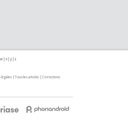
w
x
y
z
 légales
Tous les articles
Corrections