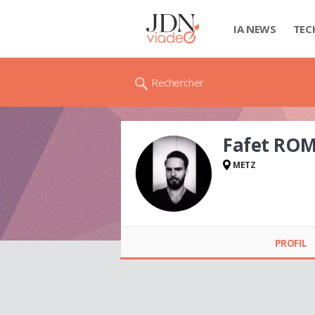
IA NEWS
TEC
Rechercher
Fafet RO
METZ
Fafet ROMAN
PROFIL