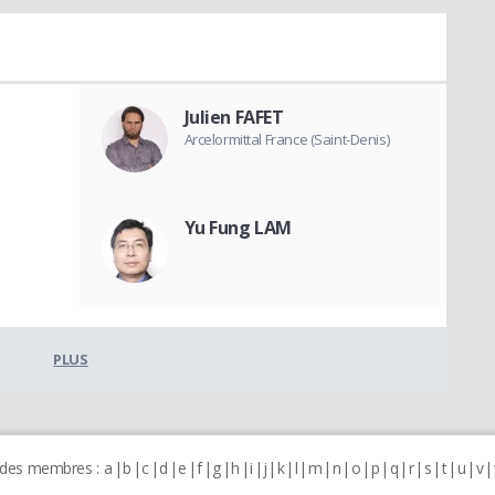
Julien FAFET
Arcelormittal France (Saint-Denis)
Yu Fung LAM
PLUS
 des membres :
a
b
c
d
e
f
g
h
i
j
k
l
m
n
o
p
q
r
s
t
u
v