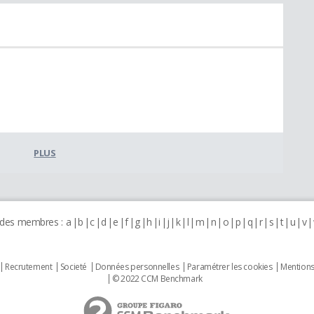
PLUS
 des membres :
a
b
c
d
e
f
g
h
i
j
k
l
m
n
o
p
q
r
s
t
u
v
Recrutement
Societé
Données personnelles
Paramétrer les cookies
Mentions
© 2022 CCM Benchmark