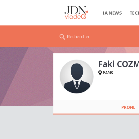
IA NEWS
TEC
Rechercher
Faki COZ
PARIS
Faki COZMAN
PROFIL