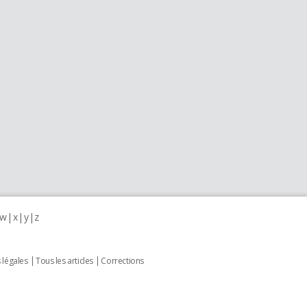
w
x
y
z
 légales
Tous les articles
Corrections