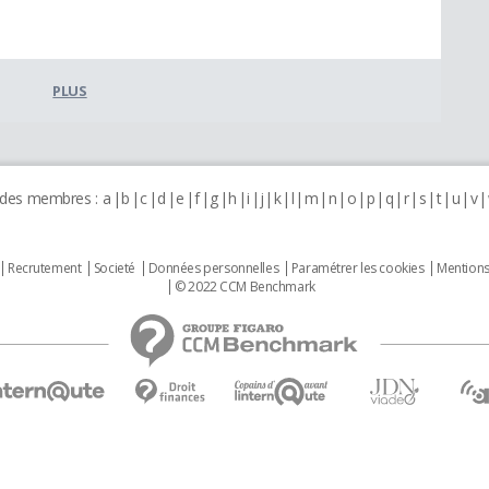
PLUS
 des membres :
a
b
c
d
e
f
g
h
i
j
k
l
m
n
o
p
q
r
s
t
u
v
Recrutement
Societé
Données personnelles
Paramétrer les cookies
Mentions
© 2022 CCM Benchmark