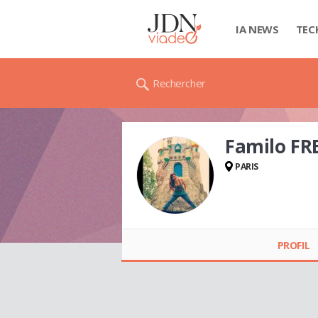
IA NEWS
TEC
Rechercher
Familo FR
PARIS
Familo FREDE
PROFIL