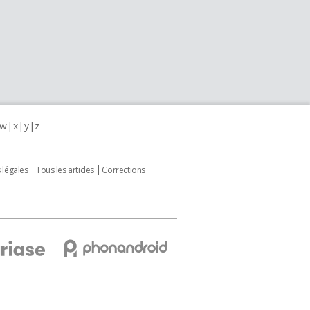
w
x
y
z
 légales
Tous les articles
Corrections