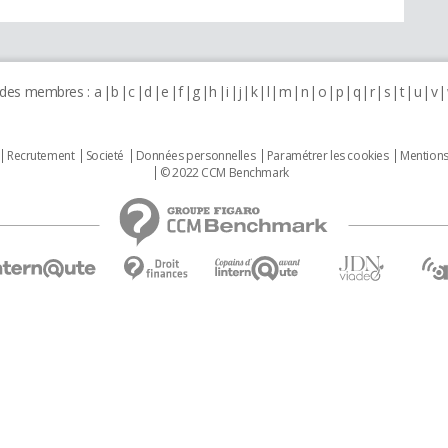
 des membres :
a
b
c
d
e
f
g
h
i
j
k
l
m
n
o
p
q
r
s
t
u
v
Recrutement
Societé
Données personnelles
Paramétrer les cookies
Mentions
© 2022 CCM Benchmark