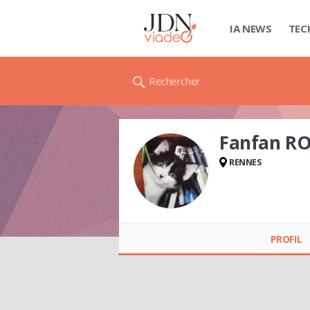
IA NEWS
TEC
Rechercher
Fanfan R
RENNES
Fanfan ROCHE
PROFIL