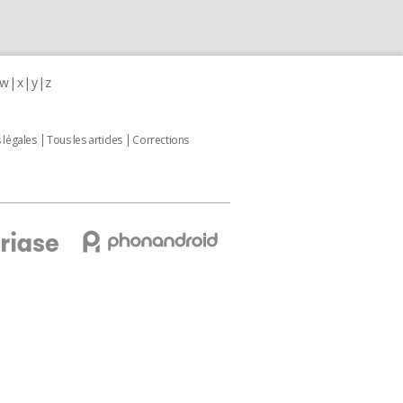
w
x
y
z
 légales
Tous les articles
Corrections