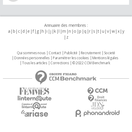
Annuaire des membres :
a
b
c
d
e
f
g
h
i
j
k
l
m
n
o
p
q
r
s
t
u
v
w
x
y
z
Qui sommes nous
Contact
Publicité
Recrutement
Societé
Données personnelles
Paramétrer les cookies
Mentions légales
Tous les articles
Corrections
© 2022 CCM Benchmark