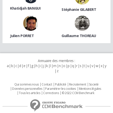
Khatidjah BANGUI
Stéphanie GILABERT
Julien PORRET
Guillaume THOREAU
Annuaire des membres :
a
b
c
d
e
f
g
h
i
j
k
l
m
n
o
p
q
r
s
t
u
v
w
x
y
z
Qui sommes nous
Contact
Publicité
Recrutement
Societé
Données personnelles
Paramétrer les cookies
Mentions légales
Tous les articles
Corrections
© 2022 CCM Benchmark