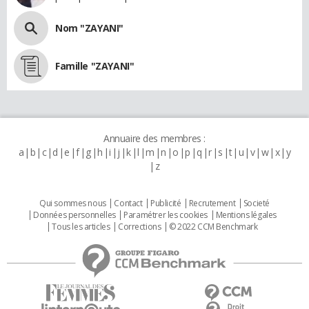
Nom "ZAYANI"
Famille "ZAYANI"
Annuaire des membres :
a
b
c
d
e
f
g
h
i
j
k
l
m
n
o
p
q
r
s
t
u
v
w
x
y
z
Qui sommes nous
Contact
Publicité
Recrutement
Societé
Données personnelles
Paramétrer les cookies
Mentions légales
Tous les articles
Corrections
© 2022 CCM Benchmark