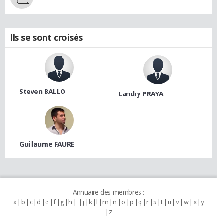
Ils se sont croisés
Steven BALLO
Landry PRAYA
Guillaume FAURE
Annuaire des membres :
a
b
c
d
e
f
g
h
i
j
k
l
m
n
o
p
q
r
s
t
u
v
w
x
y
z