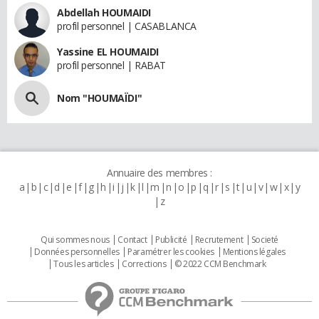
Abdellah HOUMAIDI
profil personnel | CASABLANCA
Yassine EL HOUMAIDI
profil personnel | RABAT
Nom "HOUMAÏDI"
Annuaire des membres :
a
b
c
d
e
f
g
h
i
j
k
l
m
n
o
p
q
r
s
t
u
v
w
x
y
z
Qui sommes nous
Contact
Publicité
Recrutement
Societé
Données personnelles
Paramétrer les cookies
Mentions légales
Tous les articles
Corrections
© 2022 CCM Benchmark