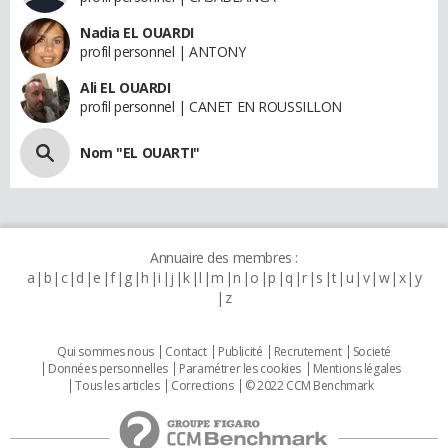
Nadia EL OUARDI
profil personnel | ANTONY
Ali EL OUARDI
profil personnel | CANET EN ROUSSILLON
Nom "EL OUARTI"
Annuaire des membres :
a
b
c
d
e
f
g
h
i
j
k
l
m
n
o
p
q
r
s
t
u
v
w
x
y
z
Qui sommes nous
Contact
Publicité
Recrutement
Societé
Données personnelles
Paramétrer les cookies
Mentions légales
Tous les articles
Corrections
© 2022 CCM Benchmark