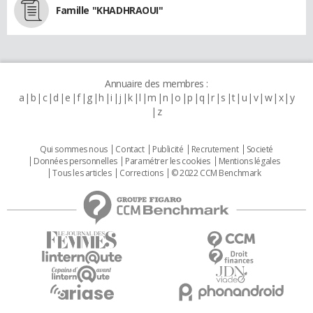
Famille "KHADHRAOUI"
Annuaire des membres :
a
b
c
d
e
f
g
h
i
j
k
l
m
n
o
p
q
r
s
t
u
v
w
x
y
z
Qui sommes nous
Contact
Publicité
Recrutement
Societé
Données personnelles
Paramétrer les cookies
Mentions légales
Tous les articles
Corrections
© 2022 CCM Benchmark