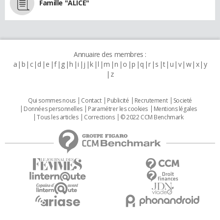
Famille "ALICE"
Annuaire des membres :
a
b
c
d
e
f
g
h
i
j
k
l
m
n
o
p
q
r
s
t
u
v
w
x
y
z
Qui sommes nous
Contact
Publicité
Recrutement
Societé
Données personnelles
Paramétrer les cookies
Mentions légales
Tous les articles
Corrections
© 2022 CCM Benchmark